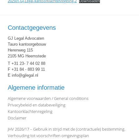
202501-GJ-Legal-kantoorklachtenregeling-2
Downloaden
Contactgegevens
GJ Legal Advocaten
Tauro kantoorgebouw
Herenweg 115
2105 MG Heemstede
T +31 23- 7 44 02 88
F +31 84 - 883 99 11
E info@gjlegal.nl
Algemene informatie
Algemene voorwaarden / General conditions
Privacybeleid en databeveiliging
Kantoorklachtenregeling
Disclaimer
JHV 2026/17 – Gebruik in strijd met de (contractuele) bestemming.
Verhouding tot voorschriften omgevingsplan