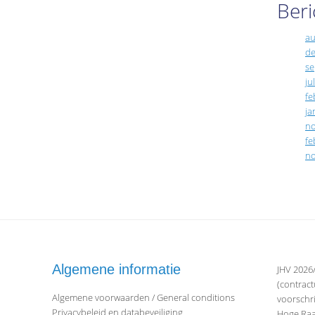
Beri
au
de
se
ju
fe
ja
no
fe
no
Algemene informatie
JHV 2026/
(contrac
Algemene voorwaarden / General conditions
voorschr
Privacybeleid en databeveiliging
Hoge Raad