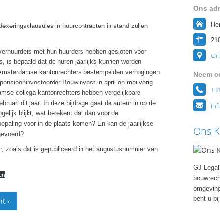
Ons adr
He
dexeringsclausules in huurcontracten in stand zullen
21
 verhuurders met hun huurders hebben gesloten voor
Onz
s, is bepaald dat de huren jaarlijks kunnen worden
. Amsterdamse kantonrechters bestempelden verhogingen
Neem co
pensioeninvesteerder Bouwinvest in april en mei vorig
+31
rdamse collega-kantonrechters hebben vergelijkbare
bruari dit jaar. In deze bijdrage gaat de auteur in op de
inf
gelijk blijkt, wat betekent dat dan voor de
paling voor in de plaats komen? En kan de jaarlijkse
Ons K
gevoerd?
er, zoals dat is gepubliceerd in het augustusnummer van
GJ Legal 
en
bouwrecht
omgeving
bent u bi
t ›