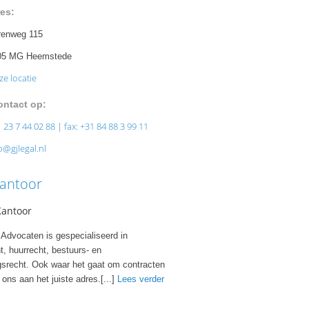
es:
renweg 115
05 MG Heemstede
e locatie
ntact op:
 23 7 44 02 88 | fax: +31 84 88 3 99 11
o@gjlegal.nl
antoor
Advocaten is gespecialiseerd in
, huurrecht, bestuurs- en
srecht. Ook waar het gaat om contracten
j ons aan het juiste adres.[...]
Lees verder