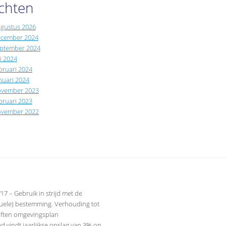
chten
gustus 2026
(1)
cember 2024
(1)
ptember 2024
(1)
li 2024
(1)
bruari 2024
(1)
nuari 2024
(1)
vember 2023
(1)
bruari 2023
(1)
vember 2022
(1)
17 – Gebruik in strijd met de
tuele) bestemming. Verhouding tot
iften omgevingsplan
 vindt jaarlijkse opslag van 3% op