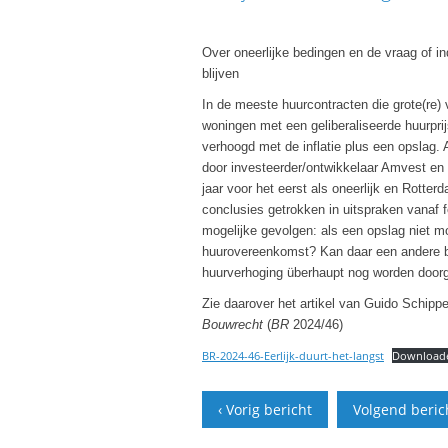
23 september 2024
Over oneerlijke bedingen en de vraag of in
blijven
In de meeste huurcontracten die grote(re)
woningen met een geliberaliseerde huurprij
verhoogd met de inflatie plus een opslag
door investeerder/ontwikkelaar Amvest en 
jaar voor het eerst als oneerlijk en Rotte
conclusies getrokken in uitspraken vanaf fe
mogelijke gevolgen: als een opslag niet mo
huurovereenkomst? Kan daar een andere be
huurverhoging überhaupt nog worden door
Zie daarover het artikel van Guido Schipp
Bouwrecht
(
BR
2024/46)
BR-2024-46-Eerlijk-duurt-het-langst
Download
‹ Vorig bericht
Volgend berich